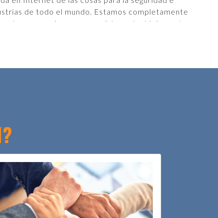
ndustrias de todo el mundo. Estamos completamente
e. Las operaciones comerciales estratégicas y los
todo el mundo.
una pieza clave para nuestra inserción exitosa en
a, la del transporte intermodal, la bancaria, la del
armacéutica y la de la salud. Nuestros precintos
esde que comienza hasta que finaliza su recorrido, y
utilizan comúnmente en programas de facilitación del
ito y seguridad aduanera. Proporcionamos soluciones
H?
onic Cargo Tracking System, ECTS) para lo siguiente:
rosos, sistemas antisecuestro, transporte de líquidos a
tección de seis lados y cadena de suministro fría.
s continentes y en 31 países.
rrollo de productos innovadores que cumplen con
ogró forjando asociaciones con empresas de tecnología y
ctual Property, IP). Envotech es la empresa propietaria
 RadioSecure™. En Envotech, nuestro compromiso