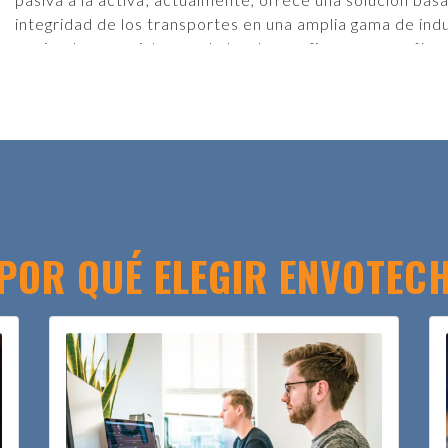
integridad de los transportes en una amplia gama de i
equipados con sistemas de hardware, firmware y softwar
socios de Envotech cubren más de seis continentes en 
Las décadas de exposición internacional del equipo son 
diversas industrias, como la del petróleo y el gas, la aére
transporte en general, la química, la manufacturera, la f
electrónicos se emplean en el transporte supervisado, d
brindan una visibilidad integral. Nuestros productos se 
comercio fronterizo, transporte en corredores de tráns
POR QUÉ ELEGIR ENVOTEC
del sistema electrónico de seguimiento de carga (Electr
productos de alto valor, seguimiento de productos pelig
granel, carga seca, trenes cisterna, buques cisterna, pro
Nuestros dispositivos actualmente se usan en más de sei
El crecimiento de Envotech está impulsado por el desa
estándares reconocidos a nivel internacional. Esto se l
concesión de licencias de propiedad intelectual (Intelle
registrada de la patente de los precintos electrónicos