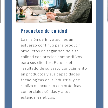
continuo con la investigación y el desarrollo nos ha pe
innovadores. Nuestro equipo de investigación y desarrol
procesos, el diseño, la tecnología y los servicios para b
compromiso con nuestros clientes se basa en un servicio
y puntualidad en la entrega. Esto se logra mediante el us
Productos de calidad
externos.
La misión de Envotech es un
En Envotech, brindamos soporte técnico práctico desde 
esfuerzo continuo para producir
altamente experimentado para brindar un servicio satis
productos de seguridad de alta
lo que necesita, desde visibilidad de la cadena de sumini
calidad con precios competitivos
Garantizamos que los activos se recojan y se entreguen 
para sus clientes. Esto es el
datos que necesita. Nuestros dispositivos son resistente
resultado de su vasto conocimiento
usar, lo que les permitirá a las partes interesadas reduci
en productos y sus capacidades
y, al mismo tiempo, brindan integridad de calidad del con
tecnológicas en la industria, y se
rectificación.
realiza de acuerdo con prácticas
comerciales sólidas y altos
estándares éticos.