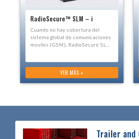
Precinto con perno B-FIX
B-Fix es un precinto de barrera de
alta seguridad que cuenta con el
certificado de la Asoc...
VER MÁS »
Trailer and