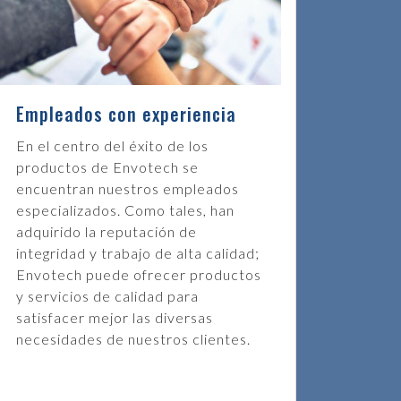
rmitido ofrecer una amplia gama de productos
lo busca continuamente mejorar la seguridad, los
rindar un servicio aún mejor a nuestros clientes. Nuestro
 meticuloso, soluciones creativas, productos confiables
o eficiente de todos los recursos disponibles, internos y
Empleados con experiencia
En el centro del éxito de los
la integración del hardware al software con personal
productos de Envotech se
factorio a nuestros clientes. Envotech proporciona todo
encuentran nuestros empleados
stro hasta seguridad logística en tiempo real.
especializados. Como tales, han
en el destino correcto, mientras se recopilan todos los
adquirido la reputación de
s y están aprobados por la industria; son muy fáciles de
integridad y trabajo de alta calidad;
r los costos operativos, las primas de seguro y los robos,
Envotech puede ofrecer productos
tenido y alertas prácticas para la recuperación y la
y servicios de calidad para
satisfacer mejor las diversas
necesidades de nuestros clientes.