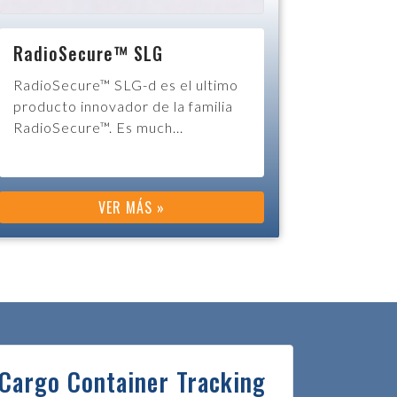
RadioSecure™ SLL
RadioSecure SLA es un producto
original e innovador para el
seguimiento de transportes y a...
VER MÁS »
 Cargo Container Tracking