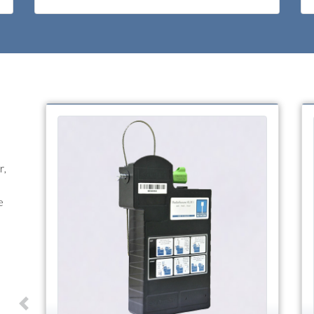
r,
e
e
Previous